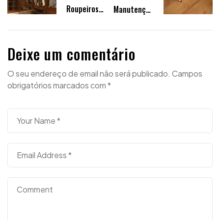
Roupeiros
Manutenção
Por Medida:
da Madeira:
Vale Mesmo a
Dicas
Pena?
Essenciais
Deixe um comentário
para
Conservar o
O seu endereço de email não será publicado.
Campos
Brilho e a
obrigatórios marcados com
*
Durabilidade