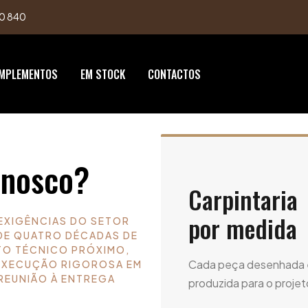
0 840
MPLEMENTOS
EM STOCK
CONTACTOS
nnosco?
Carpintaria
por medida
EXIGÊNCIAS DO SETOR
DE QUATRO DÉCADAS DE
TO TÉCNICO PRÓXIMO,
Cada peça desenhada 
EXECUÇÃO RIGOROSA EM
 REUNIÃO À ENTREGA
produzida para o projet