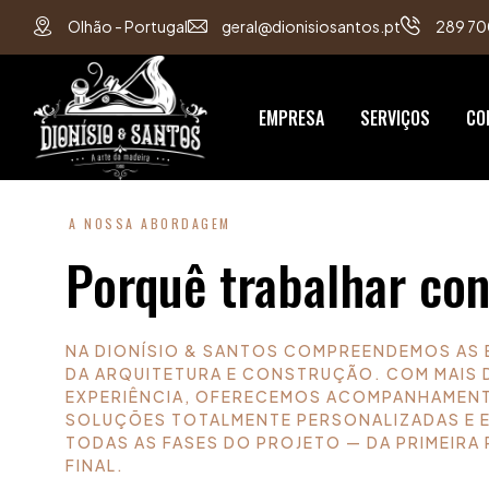
Olhão - Portugal
geral@dionisiosantos.pt
289 70
EMPRESA
SERVIÇOS
CO
A NOSSA ABORDAGEM
Porquê trabalhar co
NA DIONÍSIO & SANTOS COMPREENDEMOS AS 
DA ARQUITETURA E CONSTRUÇÃO. COM MAIS 
EXPERIÊNCIA, OFERECEMOS ACOMPANHAMEN
SOLUÇÕES TOTALMENTE PERSONALIZADAS E 
TODAS AS FASES DO PROJETO — DA PRIMEIRA
FINAL.