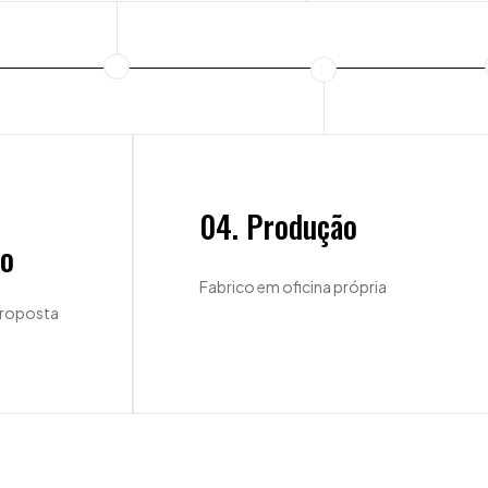
04. Produção
to
Fabrico em oficina própria
proposta