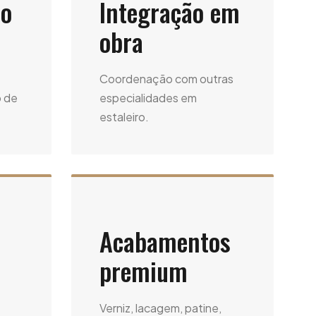
o
Integração em
obra
Coordenação com outras
o de
especialidades em
estaleiro.
Acabamentos
premium
Verniz, lacagem, patine,