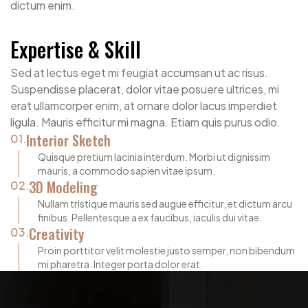
dictum enim.
Expertise & Skill
Sed at lectus eget mi feugiat accumsan ut ac risus.
Suspendisse placerat, dolor vitae posuere ultrices, mi
erat ullamcorper enim, at ornare dolor lacus imperdiet
ligula. Mauris efficitur mi magna. Etiam quis purus odio.
Interior Sketch
01.
Quisque pretium lacinia interdum. Morbi ut dignissim
mauris, a commodo sapien vitae ipsum.
3D Modeling
02.
Nullam tristique mauris sed augue efficitur, et dictum arcu
finibus. Pellentesque a ex faucibus, iaculis dui vitae.
Creativity
03.
Proin porttitor velit molestie justo semper, non bibendum
mi pharetra. Integer porta dolor erat.