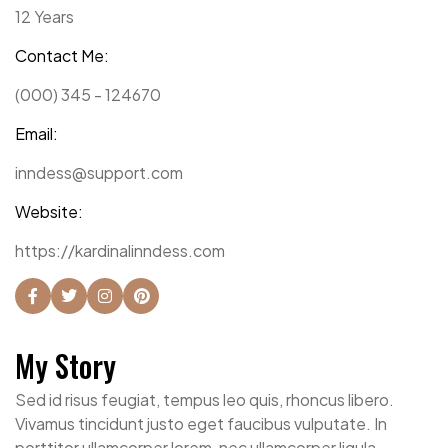
12 Years
Contact Me:
(000) 345 - 124670
Email:
inndess@support.com
Website:
https://kardinalinndess.com
My Story
Sed id risus feugiat, tempus leo quis, rhoncus libero.
Vivamus tincidunt justo eget faucibus vulputate. In
porttitor ullamcorper lorem, nec ullamcorper ligula