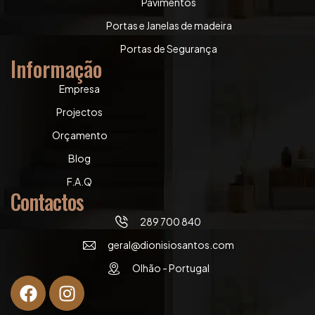
Pavimentos
Portas e Janelas de madeira
Portas de Segurança
Informação
Empresa
Projectos
Orçamento
Blog
F.A.Q
Contactos
289 700 840
geral@dionisiosantos.com
Olhão - Portugal