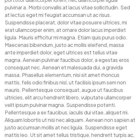
pulvinar a. Morbi convallis at lacus vitae sollicitudin. Sed
at lectus eget mi feugiat accumsan ut ac risus.
Suspendisse placerat, dolor vitae posuere ultrices, mi
erat ullamcorper enim, at ornare dolor lacus imperdiet
ligula. Mauris efficitur mi magna. Etiam quis purus odio.
Maecenas bibendum, justo ac mollis eleifend, massa
ante imperdiet dolor, eget ultrices est tellus vitae
magna. Aenean pulvinar faucibus dolor, a egestas eros
consequat nec. Aenean et malesuada dui, a gravida
massa. Phasellus elementum, nisi sit amet rhoncus
mattis, felis odio finibus nisl, ut facilisis ipsum sem non
mauris. Pellentesque consequat, augue ut faucibus
ultricies, elit arcu hendrerit libero, vulputate ullamcorper
velit ipsum pulvinar magna. Suspendisse potenti.
Pellentesque a ex faucibus, iaculis dui vitae, aliquet mi.
Aliquam lobortis ut nisi nec aliquam. Aenean non sapien at
justo accumsan mollis at nec ligula. Suspendisse eget
mattis leo. Ut sit amet tellus tristique, hendrerit turpis ac,